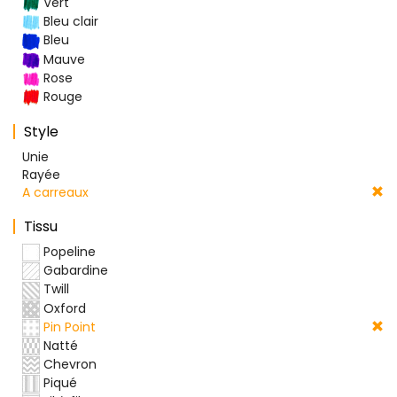
Vert
Bleu clair
Bleu
Mauve
Rose
Rouge
Style
Unie
Rayée
A carreaux
Tissu
Popeline
Gabardine
Twill
Oxford
Pin Point
Natté
Chevron
Piqué