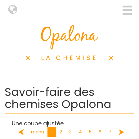
LA CHEMISE
Savoir-faire des
chemises Opalona
Une coupe ajustée
(current)
menu
1
2
3
4
5
6
7