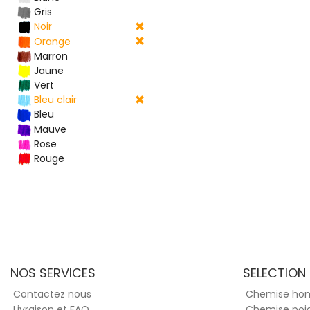
Gris
Noir
Orange
Marron
Jaune
Vert
Bleu clair
Bleu
Mauve
Rose
Rouge
NOS SERVICES
SELECTION
Contactez nous
Chemise h
Livraison et FAQ
Chemise poi