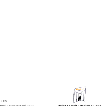
omme
gnets mousquetaires