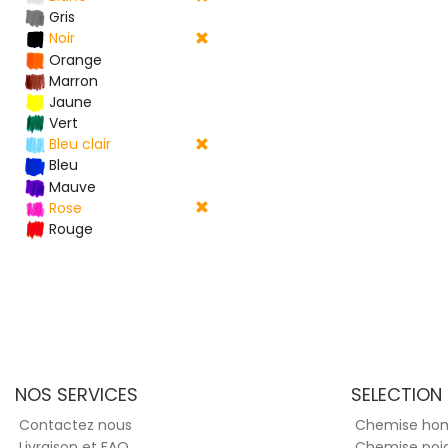
Gris
Noir
Orange
Marron
Jaune
Vert
Bleu clair
Bleu
Mauve
Rose
Rouge
NOS SERVICES
SELECTION
Contactez nous
Chemise h
Livraison et FAQ
Chemise poi