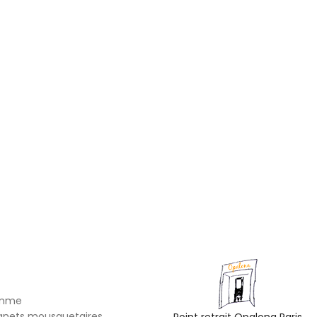
omme
gnets mousquetaires