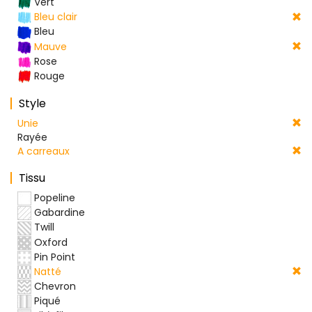
Vert
Bleu clair
Bleu
Mauve
Rose
Rouge
Style
Unie
Rayée
A carreaux
Tissu
Popeline
Gabardine
Twill
Oxford
Pin Point
Natté
Chevron
Piqué