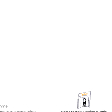
omme
gnets mousquetaires