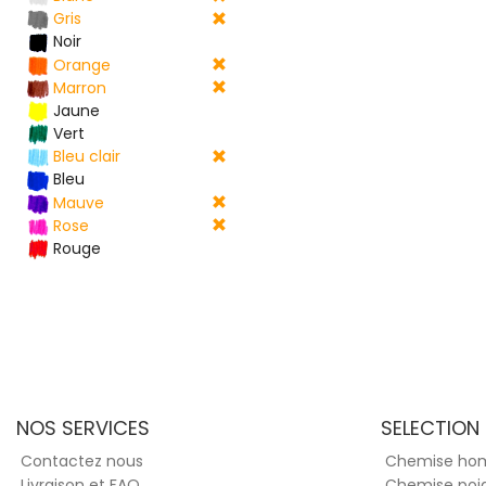
Gris
Noir
Orange
Marron
Jaune
Vert
Bleu clair
Bleu
Mauve
Rose
Rouge
NOS SERVICES
SELECTION
Contactez nous
Chemise h
Livraison et FAQ
Chemise poi