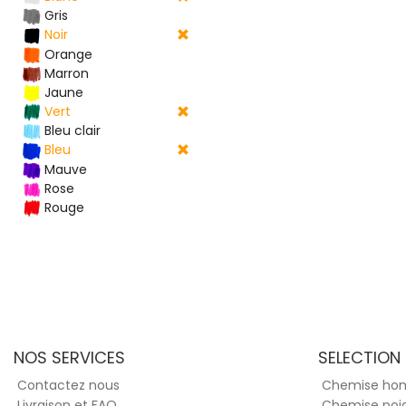
Gris
Noir
Orange
Marron
Jaune
Vert
Bleu clair
Bleu
Mauve
Rose
Rouge
NOS SERVICES
SELECTION
Contactez nous
Chemise h
Livraison et FAQ
Chemise poi