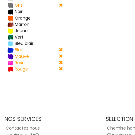
Gris
Noir
Orange
Marron
Jaune
Vert
Bleu clair
Bleu
Mauve
Rose
Rouge
NOS SERVICES
SELECTION
Contactez nous
Chemise h
Livraison et FAQ
Chemise poi