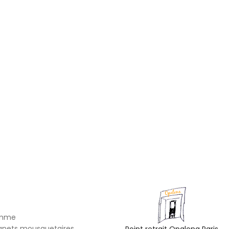
omme
gnets mousquetaires