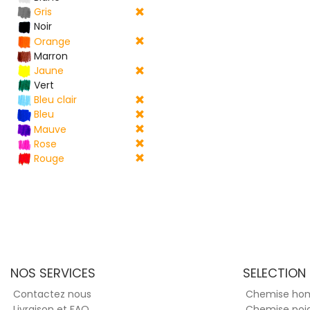
Gris
Noir
Orange
Marron
Jaune
Vert
Bleu clair
Bleu
Mauve
Rose
Rouge
NOS SERVICES
SELECTION
Contactez nous
Chemise h
Livraison et FAQ
Chemise poi