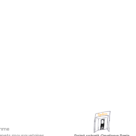
omme
gnets mousquetaires