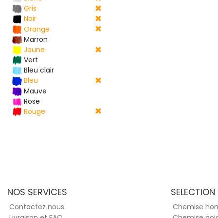
Gris
Noir
Orange
Marron
Jaune
Vert
Bleu clair
Bleu
Mauve
Rose
Rouge
NOS SERVICES
SELECTION
Contactez nous
Chemise h
Livraison et FAQ
Chemise poi