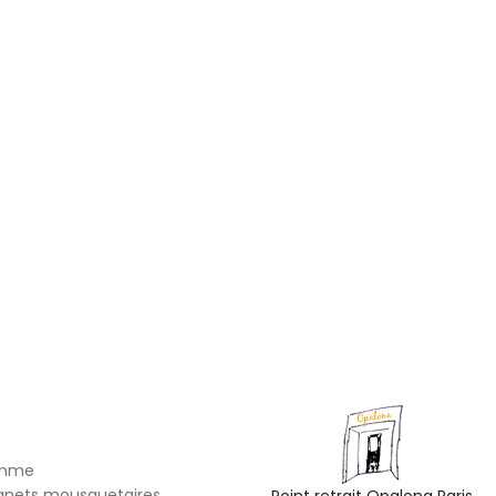
omme
gnets mousquetaires