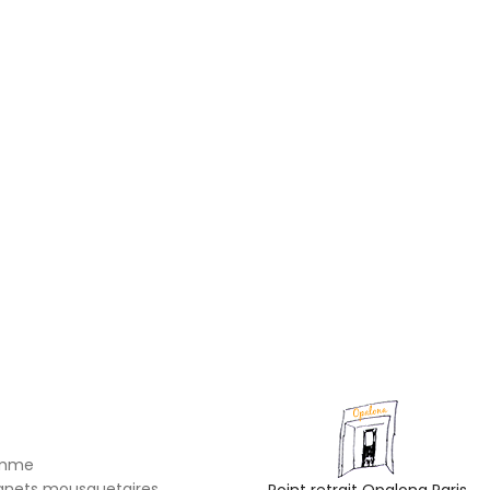
omme
gnets mousquetaires