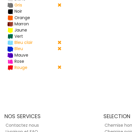
Gris
Noir
Orange
Marron
Jaune
Vert
Bleu clair
Bleu
Mauve
Rose
Rouge
NOS SERVICES
SELECTION
Contactez nous
Chemise h
Livraison et FAQ
Chemise poi