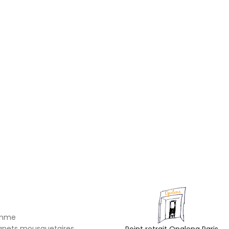
omme
gnets mousquetaires