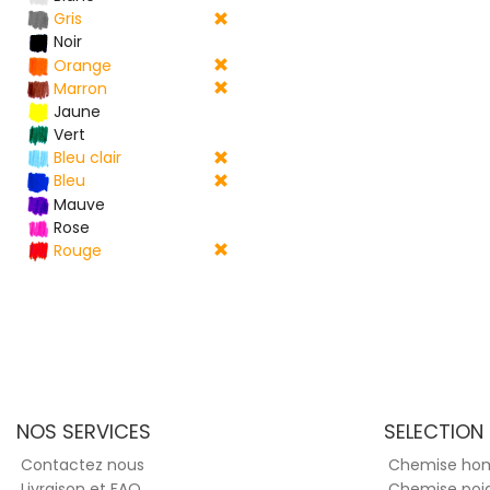
Gris
Noir
Orange
Marron
Jaune
Vert
Bleu clair
Bleu
Mauve
Rose
Rouge
NOS SERVICES
SELECTION
Contactez nous
Chemise h
Livraison et FAQ
Chemise poi