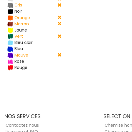
Gris
Noir
Orange
Marron
Jaune
Vert
Bleu clair
Bleu
Mauve
Rose
Rouge
NOS SERVICES
SELECTION
Contactez nous
Chemise h
Livraison et FAQ
Chemise poi