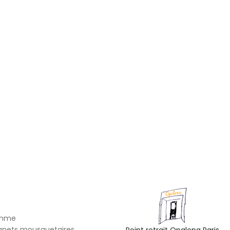
omme
gnets mousquetaires