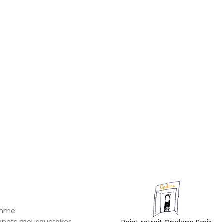
omme
gnets mousquetaires