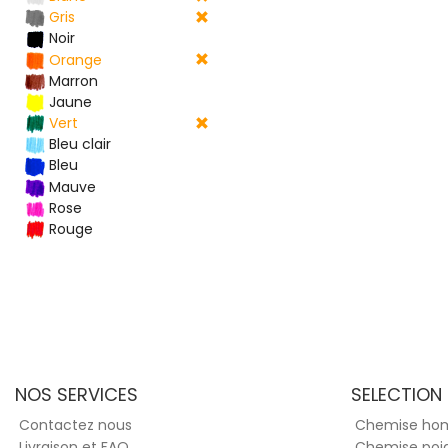
Gris
Noir
Orange
Marron
Jaune
Vert
Bleu clair
Bleu
Mauve
Rose
Rouge
NOS SERVICES
SELECTION
Contactez nous
Chemise h
Livraison et FAQ
Chemise poi