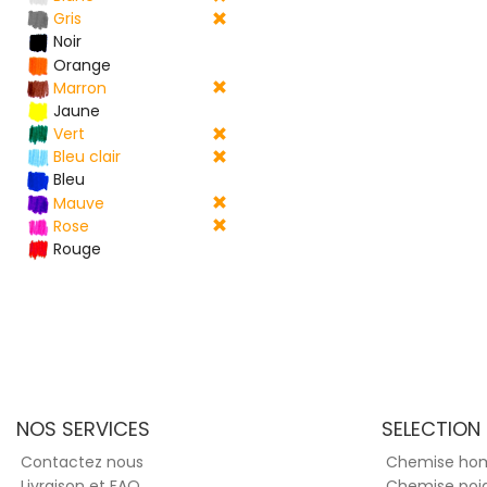
Gris
Noir
Orange
Marron
Jaune
Vert
Bleu clair
Bleu
Mauve
Rose
Rouge
NOS SERVICES
SELECTION
Contactez nous
Chemise h
Livraison et FAQ
Chemise poi