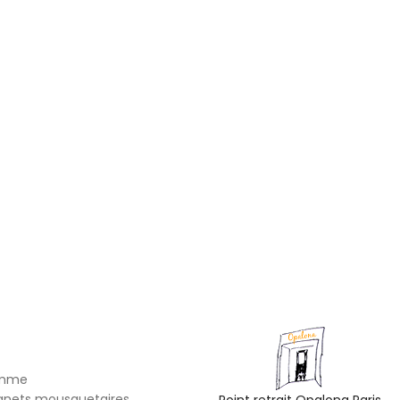
omme
gnets mousquetaires