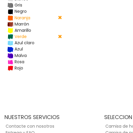
Gris
Negro
Naranja
Marrón
Amarillo
Verde
Azul claro
Azul
Malva
Rosa
Rojo
NUESTROS SERVICIOS
SELECCION
Contacte con nosotros
Camisa de 
Entrega y FAQ
Camisa de p