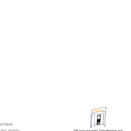
hombre
uño doble