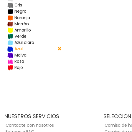
Gris
Negro
Naranja
Marrón
Amarillo
Verde
Azul claro
Azul
Malva
Rosa
Rojo
NUESTROS SERVICIOS
SELECCION
Contacte con nosotros
Camisa de 
Entrega y FAQ
Camisa de p