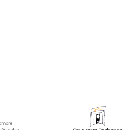
hombre
uño doble